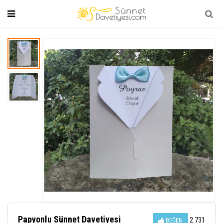
Papyonlu Sünnet Davetiyesi
2.731
BEĞEN